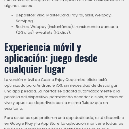
algunos casos.
Depósitos: Visa, MasterCard, PayPal, Skrill, Webpay,
Servipag.
Retiros: Webpay (instantáneo), transferencia bancaria
(2‑3 días), e‑wallets (1‑2 días).
Experiencia móvil y
aplicación: juego desde
cualquier lugar
La versión móvil de Casino Enjoy Coquimbo oficial está
optimizada para Android e iOS, sin necesidad de descargar
una app pesada. La interfaz se adapta automáticamente a la
pantalla del dispositivo, permitiendo acceder a slots, mesas en
vivo y apuestas deportivas con la misma fluidez que en
escritorio.
Para usuarios que prefieren una app dedicada, está disponible
en Google Play y la App Store. La aplicación mantiene todas las