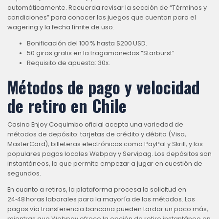
automáticamente. Recuerda revisar la sección de “Términos y
condiciones” para conocer los juegos que cuentan para el
wagering y la fecha límite de uso.
Bonificación del 100 % hasta $200 USD.
50 giros gratis en la tragamonedas “Starburst”.
Requisito de apuesta: 30x.
Métodos de pago y velocidad
de retiro en Chile
Casino Enjoy Coquimbo oficial acepta una variedad de
métodos de depósito: tarjetas de crédito y débito (Visa,
MasterCard), billeteras electrónicas como PayPal y Skrill, y los
populares pagos locales Webpay y Servipag. Los depósitos son
instantáneos, lo que permite empezar a jugar en cuestión de
segundos.
En cuanto a retiros, la plataforma procesa la solicitud en
24‑48 horas laborales para la mayoría de los métodos. Los
pagos vía transferencia bancaria pueden tardar un poco más,
mientras que Webpay ofrece la opción de retiro instantáneo en