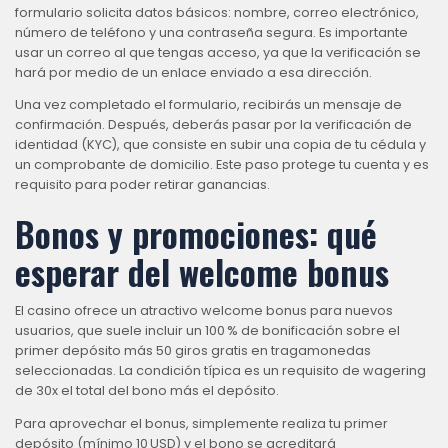
formulario solicita datos básicos: nombre, correo electrónico,
número de teléfono y una contraseña segura. Es importante
usar un correo al que tengas acceso, ya que la verificación se
hará por medio de un enlace enviado a esa dirección.
Una vez completado el formulario, recibirás un mensaje de
confirmación. Después, deberás pasar por la verificación de
identidad (KYC), que consiste en subir una copia de tu cédula y
un comprobante de domicilio. Este paso protege tu cuenta y es
requisito para poder retirar ganancias.
Bonos y promociones: qué
esperar del welcome bonus
El casino ofrece un atractivo welcome bonus para nuevos
usuarios, que suele incluir un 100 % de bonificación sobre el
primer depósito más 50 giros gratis en tragamonedas
seleccionadas. La condición típica es un requisito de wagering
de 30x el total del bono más el depósito.
Para aprovechar el bonus, simplemente realiza tu primer
depósito (mínimo 10 USD) y el bono se acreditará