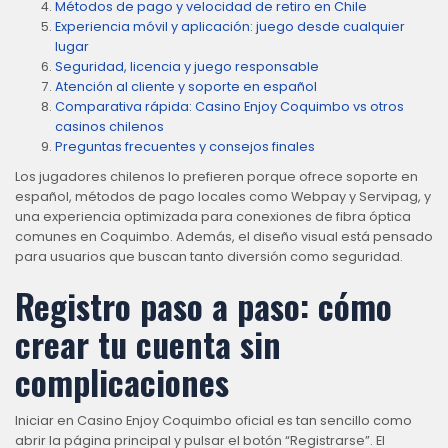
Métodos de pago y velocidad de retiro en Chile
Experiencia móvil y aplicación: juego desde cualquier
lugar
Seguridad, licencia y juego responsable
Atención al cliente y soporte en español
Comparativa rápida: Casino Enjoy Coquimbo vs otros
casinos chilenos
Preguntas frecuentes y consejos finales
Los jugadores chilenos lo prefieren porque ofrece soporte en
español, métodos de pago locales como Webpay y Servipag, y
una experiencia optimizada para conexiones de fibra óptica
comunes en Coquimbo. Además, el diseño visual está pensado
para usuarios que buscan tanto diversión como seguridad.
Registro paso a paso: cómo
crear tu cuenta sin
complicaciones
Iniciar en Casino Enjoy Coquimbo oficial es tan sencillo como
abrir la página principal y pulsar el botón “Registrarse”. El