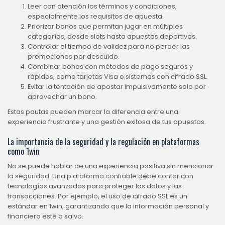
Leer con atención los términos y condiciones,
especialmente los requisitos de apuesta.
Priorizar bonos que permitan jugar en múltiples
categorías, desde slots hasta apuestas deportivas.
Controlar el tiempo de validez para no perder las
promociones por descuido.
Combinar bonos con métodos de pago seguros y
rápidos, como tarjetas Visa o sistemas con cifrado SSL.
Evitar la tentación de apostar impulsivamente solo por
aprovechar un bono.
Estas pautas pueden marcar la diferencia entre una
experiencia frustrante y una gestión exitosa de tus apuestas.
La importancia de la seguridad y la regulación en plataformas
como 1win
No se puede hablar de una experiencia positiva sin mencionar
la seguridad. Una plataforma confiable debe contar con
tecnologías avanzadas para proteger los datos y las
transacciones. Por ejemplo, el uso de cifrado SSL es un
estándar en 1win, garantizando que la información personal y
financiera esté a salvo.