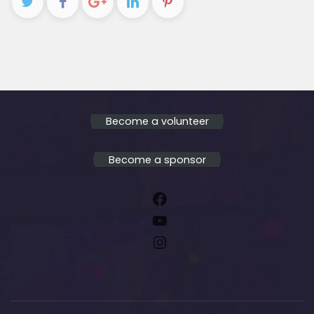
Become a volunteer
Become a sponsor
Facebook
YouTube
Instagram