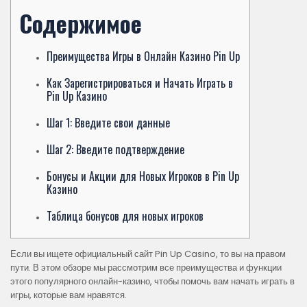
Содержимое
Преимущества Игры в Онлайн Казино Pin Up
Как Зарегистрироваться и Начать Играть в
Pin Up Казино
Шаг 1: Введите свои данные
Шаг 2: Введите подтверждение
Бонусы и Акции для Новых Игроков в Pin Up
Казино
Таблица бонусов для новых игроков
Если вы ищете официальный сайт Pin Up Casino, то вы на правом
пути. В этом обзоре мы рассмотрим все преимущества и функции
этого популярного онлайн-казино, чтобы помочь вам начать играть в
игры, которые вам нравятся.