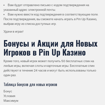
Вам будет отправлено письмо с кодом подтверждения на
указанный адрес электронной почты.
Вам нужно ввести код подтверждения в соответствующее поле.
После подтверждения, вы сможете начать играть в Pin Up Казино,
выбрав игру из списка доступных игр.
Удачи в играх!
Бонусы и Акции для Новых
Игроков в Pin Up Казино
Кроме того, новый игрок может получить 50 бесплатных спин на
любые игры, включая слоты и карточные игры. Бесплатные спин
действуют в течение 24 часов и могут быть использованы только
один раз.
Таблица бонусов для новых игроков
Бонус
Условия
Максимум