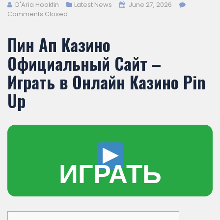
D'Aria Hookfin
Latest News
June 27, 2026
Comments Closed
Пин Ап Казино
Официальный Сайт –
Играть в Онлайн Казино Pin
Up
ИГРАТЬ