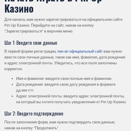
Казино
Для начала, вам нужно зарегистрироваться на официальном сайте
Pin Up Казино. Перейдите на сайт, нажав на кнопку
“Зарегистрироваться” в верхнем меню.
Шаг 1: Введите свои данные
В первой форме регистрации,
пин ап официальный сайт
вам нужно
ввести свои личные данные, такие как имя, фамилия, дата рождения
и адрес электронной почты. Убедитесь, что все поля заполнены
корректно.
Имя и фамилия: введите свои полные имя и фамилию.
Дата рождения: введите свою дату рождения в формате
дд.мм.гггг.
Адрес электронной почты: введите адрес электронной почты,
на который вы хотите получать уведомления от Pin Up Казино.
Шаг 2: Введите подтверждение
После заполнения форм, вам нужно подтвердить свои данные,
нажав на кнопку “Продолжить”.