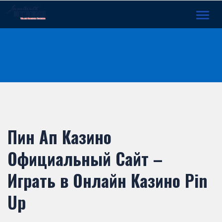
Toggl
navig
Пин Ап Казино
Официальный Сайт –
Играть в Онлайн Казино Pin
Up