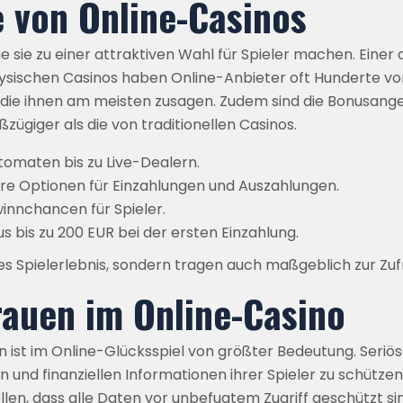
e von Online-Casinos
e sie zu einer attraktiven Wahl für Spieler machen. Einer 
ysischen Casinos haben Online-Anbieter oft Hunderte von
en, die ihnen am meisten zusagen. Zudem sind die Bonusan
ügiger als die von traditionellen Casinos.
tomaten bis zu Live-Dealern.
re Optionen für Einzahlungen und Auszahlungen.
nnchancen für Spieler.
 bis zu 200 EUR bei der ersten Einzahlung.
es Spielerlebnis, sondern tragen auch maßgeblich zur Zufr
rauen im Online-Casino
en ist im Online-Glücksspiel von größter Bedeutung. Seri
und finanziellen Informationen ihrer Spieler zu schütze
len, dass alle Daten vor unbefugtem Zugriff geschützt si