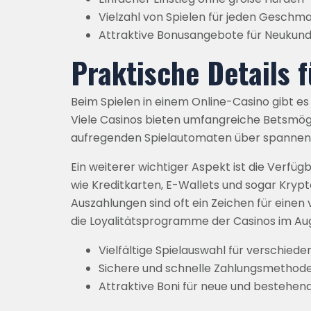
Vielzahl von Spielen für jeden Geschm
Attraktive Bonusangebote für Neukun
Praktische Details f
Beim Spielen in einem Online-Casino gibt es 
Viele Casinos bieten umfangreiche Betsmögli
aufregenden Spielautomaten über spannende 
Ein weiterer wichtiger Aspekt ist die Verf
wie Kreditkarten, E-Wallets und sogar Krypt
Auszahlungen sind oft ein Zeichen für einen
die Loyalitätsprogramme der Casinos im Au
Vielfältige Spielauswahl für verschiede
Sichere und schnelle Zahlungsmethod
Attraktive Boni für neue und bestehe