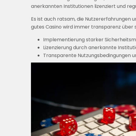
anerkannten Institutionen lizenziert und reg
Es ist auch ratsam, die Nutzererfahrungen u
gutes Casino wird immer transparenz über se
Implementierung starker Sicherheit
Lizenzierung durch anerkannte Institut
Transparente Nutzungsbedingungen und